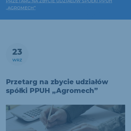
PRZETARG NA ZBYCIE UDZIAŁÓW SPÓŁKI PPUH
„AGROMECH”
23
WRZ
Przetarg na zbycie udziałów
spółki PPUH „Agromech”