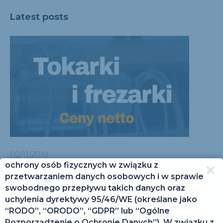
Latest posts
Szanowny Użytkowniku!
Od 25 maja 2018 roku zaczyna obowiązywać
Rozporządzenie Parlamentu Europejskiego i Rady
(UE) 2016/679 z dnia 27 kwietnia 2016 r. w sprawie
02/11/2019
ochrony osób fizycznych w związku z
Tokarki i frezarki
przetwarzaniem danych osobowych i w sprawie
swobodnego przepływu takich danych oraz
uchylenia dyrektywy 95/46/WE (określane jako
“RODO”, “ORODO”, “GDPR” lub “Ogólne
Rozporządzenie o Ochronie Danych”). W związku z