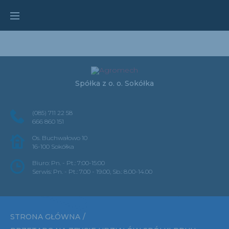
);
ga('send', 'pageview');
Skip
to
content
Spółka z o. o. Sokółka
(085) 711 22 58
666 860 151
Os. Buchwałowo 10
16-100 Sokółka
Biuro: Pn. - Pt.: 7:00-15:00
Serwis: Pn. - Pt.: 7.00 - 19.00, Sb.: 8.00-14.00
STRONA GŁÓWNA
/