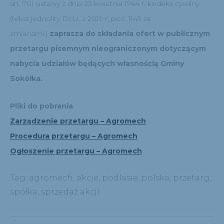
art. 701 ustawy z dnia 23 kwietnia 1964 r. kodeks cywilny
(tekst jednolity Dz.U. z 2019 r, poz. 1145 ze
zmianami.)
zaprasza do składania ofert w publicznym
przetargu pisemnym nieograniczonym dotyczącym
nabycia udziałów będących własnością Gminy
Sokółka.
Pliki do pobrania
Zarządzenie przetargu – Agromech
Procedura przetargu – Agromech
Ogłoszenie przetargu – Agromech
Tag:
agromech
,
akcje
,
podlasie
,
polska
,
przetarg
,
spółka
,
sprzedaż akcji