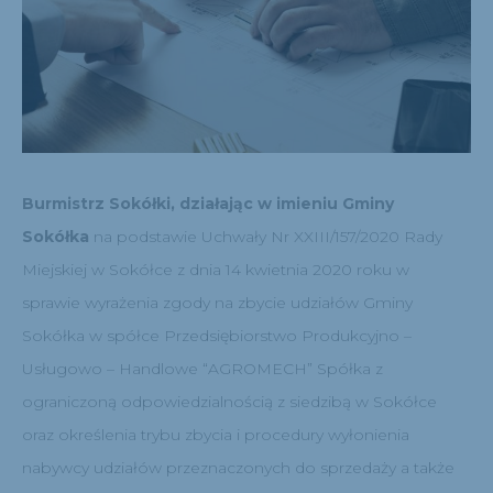
Burmistrz Sokółki, działając w imieniu Gminy
Sokółka
na podstawie Uchwały Nr XXIII/157/2020 Rady
Miejskiej w Sokółce z dnia 14 kwietnia 2020 roku w
sprawie wyrażenia zgody na zbycie udziałów Gminy
Sokółka w spółce Przedsiębiorstwo Produkcyjno –
Usługowo – Handlowe “AGROMECH” Spółka z
ograniczoną odpowiedzialnością z siedzibą w Sokółce
oraz określenia trybu zbycia i procedury wyłonienia
nabywcy udziałów przeznaczonych do sprzedaży a także