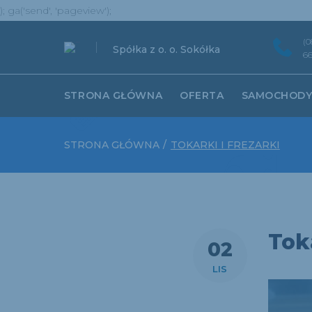
);
ga('send', 'pageview');
Skip
(0
Spółka z o. o. Sokółka
to
66
content
STRONA GŁÓWNA
OFERTA
SAMOCHOD
STRONA GŁÓWNA
/
TOKARKI I FREZARKI
Toka
02
LIS