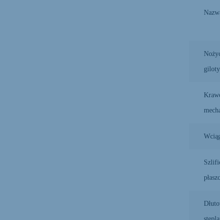
Nazw
Noży
gilot
Krawę
mecha
Wciąg
Szlif
płasz
Dłuto
stępl