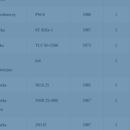
probierczy
PW-8
1980
1
rka
6T 82Sz-1
1987
1
ka
TUJ 50×2500
1973
1
b/d
1
atoryjny
erka
NUA 25
1985
1
erka
SWB 25×800
1967
1
ów
arka
2N135
1987
1