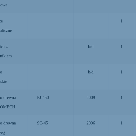
mowa
ce
1
uliczne
ca z
b/d
1
nikiem
ło
b/d
1
skie
do drewna
PJ-450
2009
1
ROMECH
do drewna
SC-45
2006
1
weg