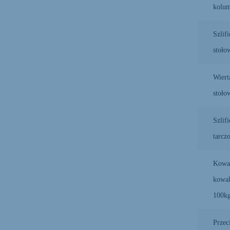
kolu
Szlifi
stoło
Wiert
stoło
Szlifi
tarcz
Kowa
kowal
100k
Przec