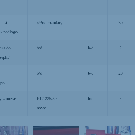
 inst
różne rozmiary
30
w.podłogo/
ywa do
b/d
b/d
2
zepki/
b/d
b/d
20
ryczne
y zimowe
R17 225/50
b/d
4
nowe