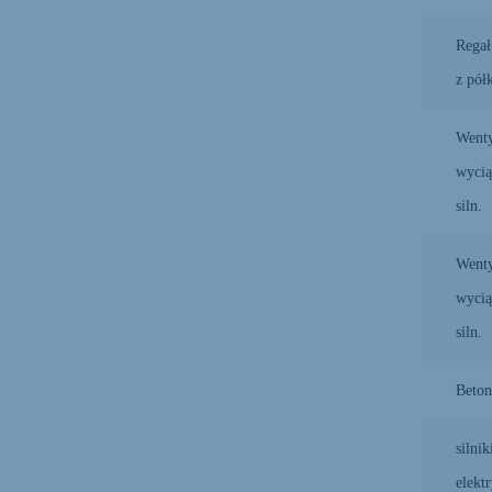
Regał
z pół
Wenty
wyci
siln.
Wenty
wyci
siln.
Beton
silnik
elekt