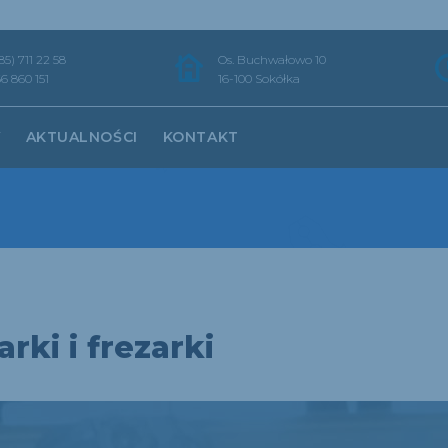
85) 711 22 58
Os. Buchwałowo 10
6 860 151
16-100 Sokółka
Y
AKTUALNOŚCI
KONTAKT
rki i frezarki