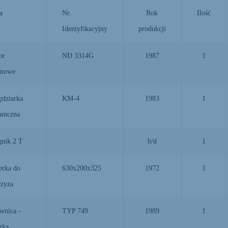
a
Nr.
Rok
Ilość
Identyfikacyjny
produkcji
ce
ND 3314G
1987
1
ynowe
dziarka
KM-4
1983
1
niczna
nik 2 T
b/d
1
ierka do
630x200x325
1972
1
czyza
wnica -
TYP 749
1989
1
arka