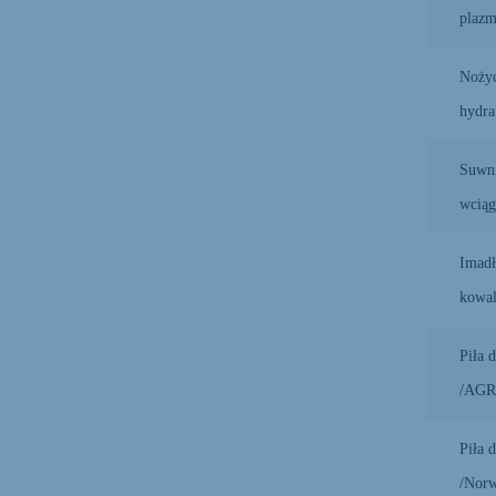
plaz
Noży
hydra
Suwni
wciąg
Imad
kowal
Piła 
/AG
Piła 
/Nor