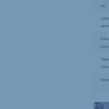
faz
szafki
ogrze
Pokr
przyc
Słupy
elekt
Opon