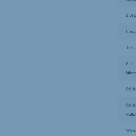
Stół 
Freza
Tokar
Piec
labor
Szlifi
Szlifi
wałk
Wiert