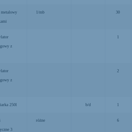
 metalowy
1/mb
30
kami
lator
1
ągowy z
lator
2
ągowy z
iarka 250l
b/d
1
i
różne
6
ryczne 3