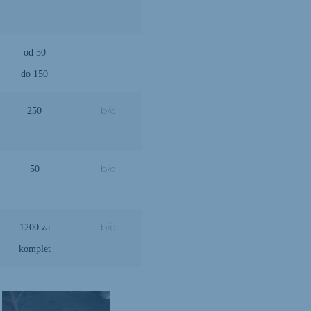
od 50
do 150
b/d
250
b/d
50
b/d
1200 za
komplet