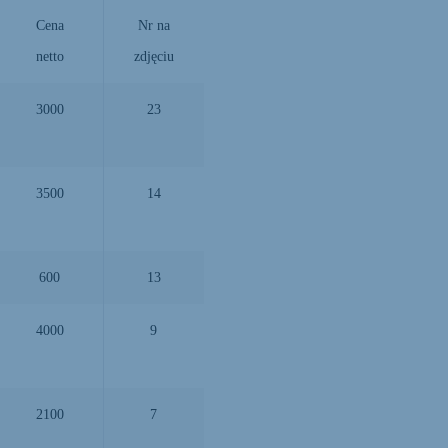
Cena
Nr na
netto
zdjęciu
3000
23
3500
14
600
13
4000
9
2100
7