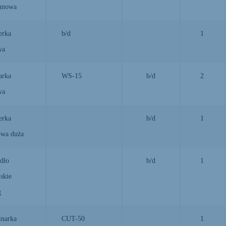
mnowa
erka
b/d
1
wa
arka
WS-15
b/d
2
wa
erka
b/d
1
owa duża
dło
b/d
1
skie
g
inarka
CUT-50
1