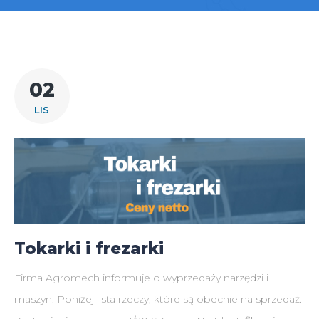
Tag:
02
maszyny
LIS
Tokarki i frezarki
Firma Agromech informuje o wyprzedaży narzędzi i
maszyn. Poniżej lista rzeczy, które są obecnie na sprzedaż.