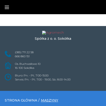
);
ga('send', 'pageview');
Skip
to
content
Spółka z o. o. Sokółka
(085) 711 22 58
666 860 151
Os. Buchwałowo 10
16-100 Sokółka
Biuro: Pn. - Pt.: 7:00-15:00
Serwis: Pn. - Pt.: 7.00 - 19.00, Sb.: 8.00-14.00
STRONA GŁÓWNA
/
MASZYNY